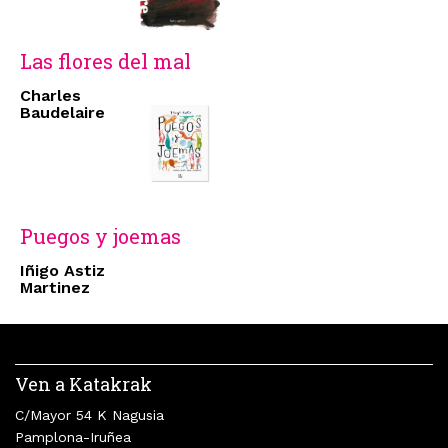
Las flores del mal
Charles
Baudelaire
Puegos y joemas
Iñigo Astiz
Martinez
Ven a Katakrak
C/Mayor 54 K Nagusia
Pamplona-Iruñea