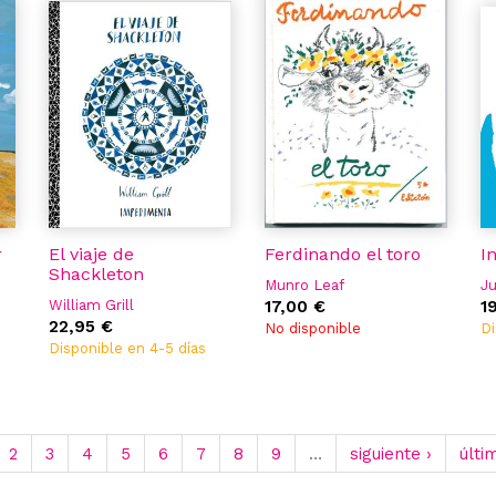
r
El viaje de
Ferdinando el toro
I
Shackleton
Munro Leaf
Ju
William Grill
17,00 €
1
22,95 €
No disponible
Di
Disponible en 4-5 días
2
3
4
5
6
7
8
9
…
siguiente ›
últi