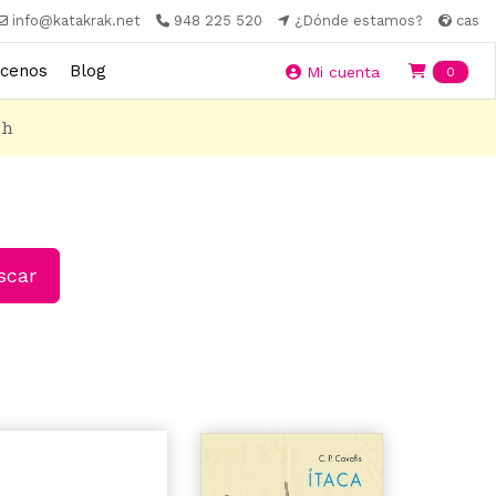
info@katakrak.net
948 225 520
¿Dónde estamos?
cas
cenos
Blog
Ite
Mi cuenta
0
8h
car