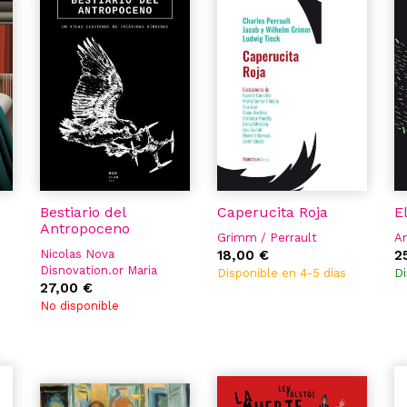
Bestiario del
Caperucita Roja
E
Antropoceno
Grimm / Perrault
Am
Nicolas Nova
18,00 €
2
Disnovation.or Maria
Disponible en 4-5 días
Di
Roszkowska & Nicolas
27,00 €
Maigret
No disponible