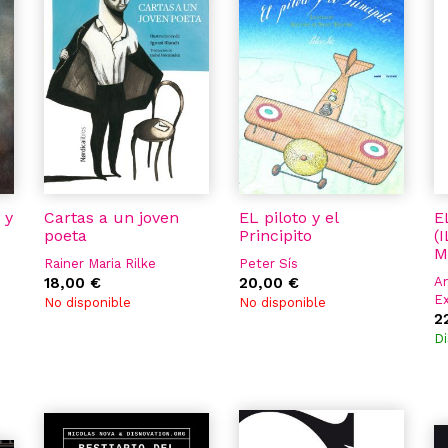
 y
Cartas a un joven
EL piloto y el
E
poeta
Principito
(
M
Rainer Maria Rilke
Peter Sís
18,00 €
20,00 €
An
E
No disponible
No disponible
2
Di