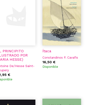
L PRINCIPITO
Ítaca
ILUSTRADO POR
Constandinos P. Cavafis
ARIA HESSE)
16,50 €
toine De/Hesse Saint-
Disponible
xupery
2,95 €
sponible