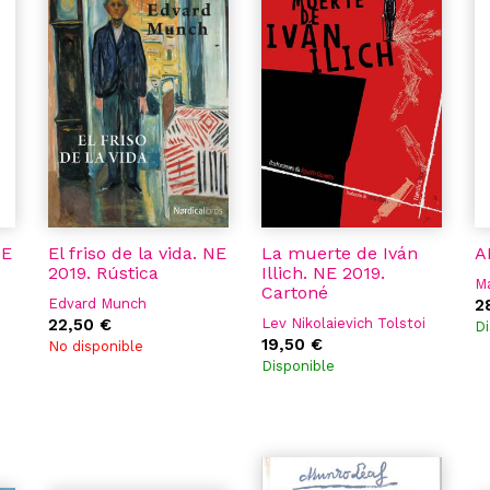
DE
El friso de la vida. NE
La muerte de Iván
A
2019. Rústica
Illich. NE 2019.
Ma
Cartoné
Edvard Munch
2
22,50 €
Lev Nikolaievich Tolstoi
Di
19,50 €
No disponible
Disponible