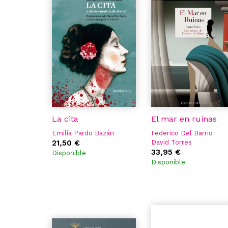
La cita
El mar en ruinas
Emilia Pardo Bazán
Federico Del Barrio
21,50 €
David Torres
33,95 €
Disponible
Disponible