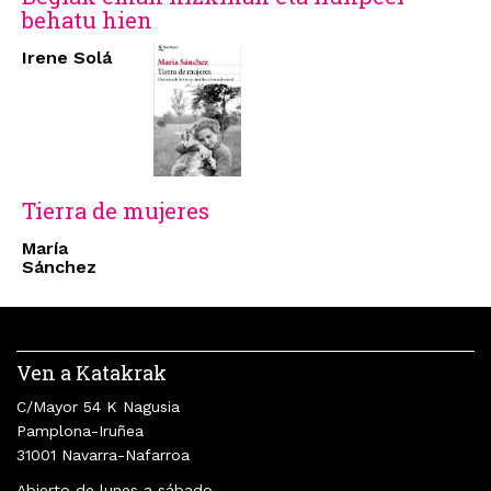
behatu hien
Irene Solá
Tierra de mujeres
María
Sánchez
Ven a Katakrak
C/Mayor 54 K Nagusia
Pamplona-Iruñea
31001 Navarra-Nafarroa
Abierto de lunes a sábado