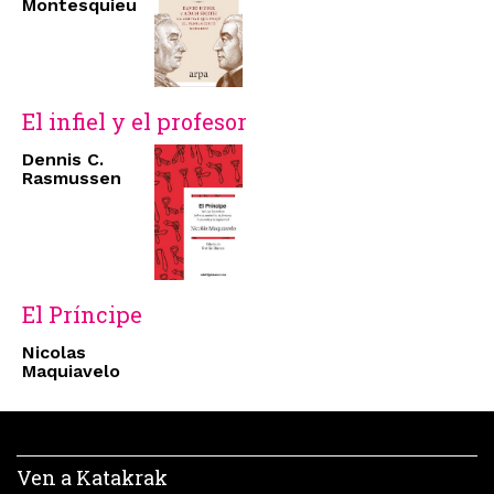
Montesquieu
El infiel y el profesor
Dennis C.
Rasmussen
El Príncipe
Nicolas
Maquiavelo
Ven a Katakrak