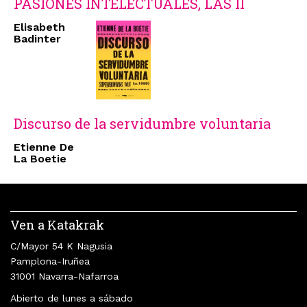
PASIONES INTELECTUALES, LAS II
Elisabeth
Badinter
Discurso de la servidumbre voluntaria
Etienne De
La Boetie
Ven a Katakrak
C/Mayor 54 K Nagusia
Pamplona-Iruñea
31001 Navarra-Nafarroa
Abierto de lunes a sábado