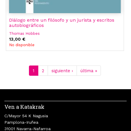
Diálogo entre un filósofo y un jurista y escritos
autobiográficos
Thomas Hobbes
13,00 €
No disponible
1
2
siguiente ›
última »
Ven a Katakrak
C/Mayor 54 K Nagusia
Pamplona-Iruñea
31001 Navarra-Nafarroa