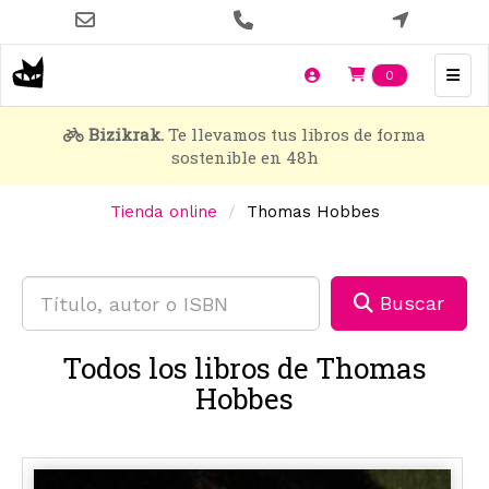
Pasar
al
contenido
Items en t
0
principal
Bizikrak.
Te llevamos tus libros de forma
sostenible en 48h
Tienda online
Thomas Hobbes
Buscar
Todos los libros de Thomas
Hobbes