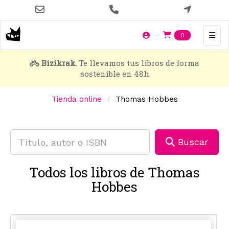
Pasar
al
contenido
Items en t
0
principal
Bizikrak.
Te llevamos tus libros de forma
sostenible en 48h
Tienda online
Thomas Hobbes
Buscar
Todos los libros de Thomas
Hobbes