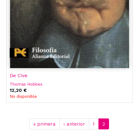
De Cive
Thomas Hobbes
12,20 €
No disponible
« primera
‹ anterior
1
2