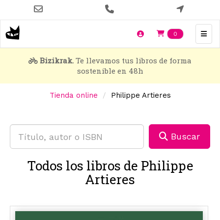
Pasar
al
contenido
Items en t
0
principal
Bizikrak.
Te llevamos tus libros de forma
sostenible en 48h
Tienda online
Philippe Artieres
Buscar
Todos los libros de Philippe
Artieres