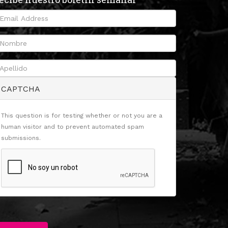
CAPTCHA
This question is for testing whether or not you are a
human visitor and to prevent automated spam
submissions.