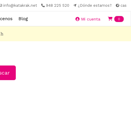
info@katakrak.net
948 225 520
¿Dónde estamos?
cas
cenos
Blog
Ite
Mi cuenta
0
8h
car