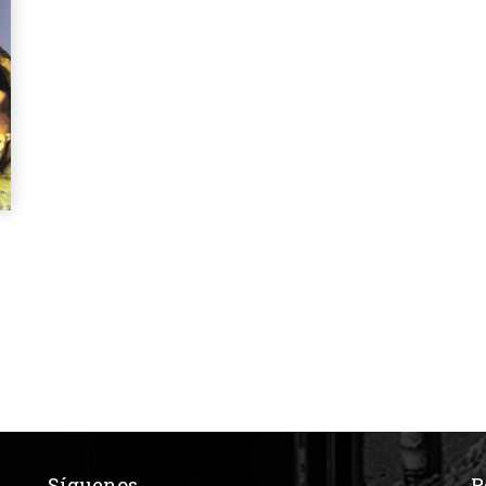
Síguenos
R