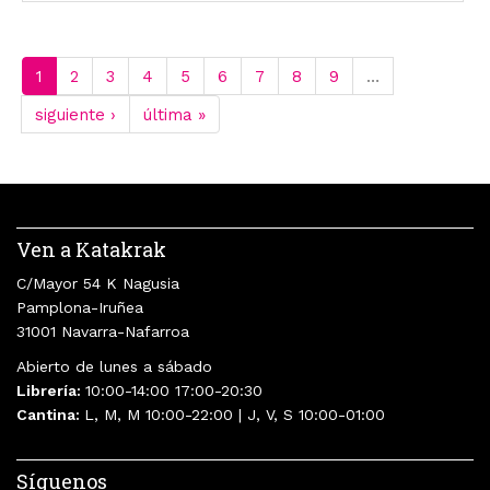
1
2
3
4
5
6
7
8
9
…
siguiente ›
última »
Ven a Katakrak
C/Mayor 54 K Nagusia
Pamplona-Iruñea
31001 Navarra-Nafarroa
Abierto de lunes a sábado
Librería:
10:00-14:00 17:00-20:30
Cantina:
L, M, M 10:00-22:00 | J, V, S 10:00-01:00
Síguenos