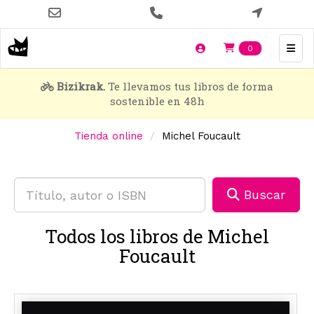
Pasar
al
contenido
Items en t
0
principal
Bizikrak.
Te llevamos tus libros de forma
sostenible en 48h
Tienda online
Michel Foucault
Buscar
Todos los libros de Michel
Foucault