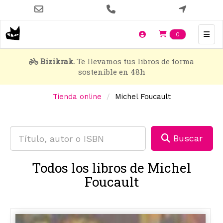
Pasar
al
contenido
Items en t
0
principal
Bizikrak.
Te llevamos tus libros de forma
sostenible en 48h
Tienda online
Michel Foucault
Buscar
Todos los libros de Michel
Foucault