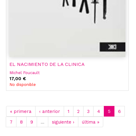
EL NACIMIENTO DE LA CLINICA
Michel Foucault
17,00 €
No disponible
« primera
‹ anterior
1
2
3
4
5
6
7
8
9
…
siguiente ›
última »