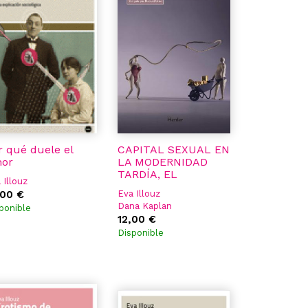
r qué duele el
CAPITAL SEXUAL EN
or
LA MODERNIDAD
TARDÍA, EL
 Illouz
,00 €
Eva Illouz
Dana Kaplan
ponible
12,00 €
Disponible