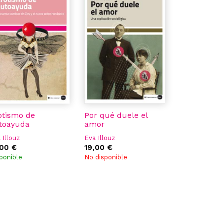
otismo de
Por qué duele el
toayuda
amor
 Illouz
Eva Illouz
,00 €
19,00 €
ponible
No disponible