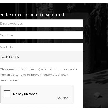
ecibe nuestro boletín semanal
CAPTCHA
This question is for testing whether or not you are a
human visitor and to prevent automated spam
submissions.