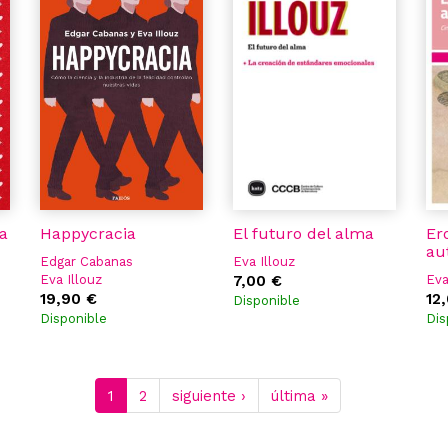
a
Happycracia
El futuro del alma
Er
au
Edgar Cabanas
Eva Illouz
Eva Illouz
7,00 €
Eva
19,90 €
12
Disponible
Disponible
Dis
1
2
siguiente ›
última »