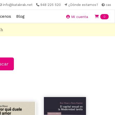
info@katakrak.net
948 225 520
¿Dónde estamos?
cas
cenos
Blog
Ite
Mi cuenta
0
8h
car