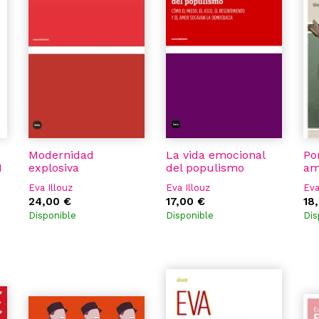
Modernidad
La vida emocional
Po
N
explosiva
del populismo
am
Eva Illouz
Eva Illouz
Eva
24,00 €
17,00 €
18
Disponible
Disponible
Dis