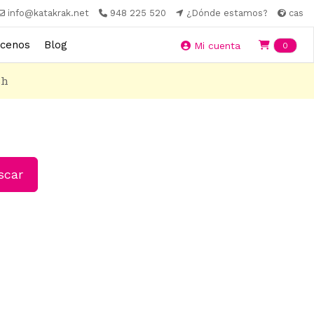
info@katakrak.net
948 225 520
¿Dónde estamos?
cas
cenos
Blog
Ite
Mi cuenta
0
8h
car