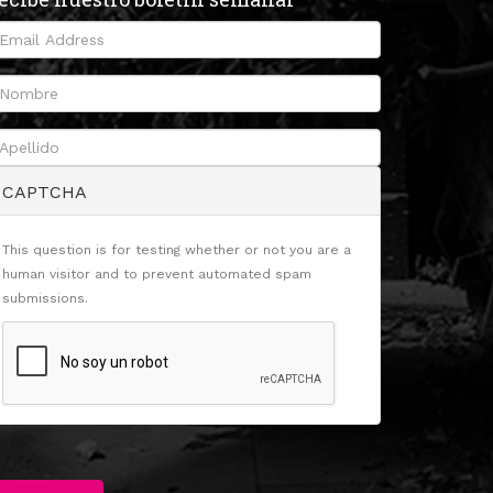
CAPTCHA
This question is for testing whether or not you are a
human visitor and to prevent automated spam
submissions.