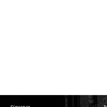
Síguenos
R