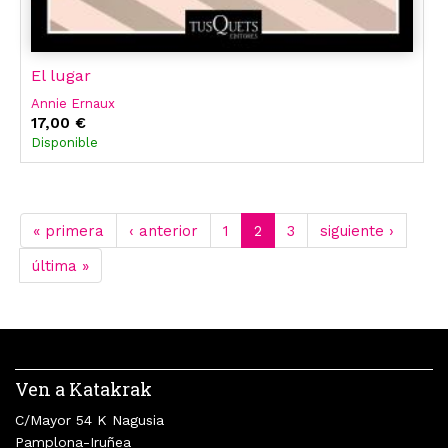
El lugar
Annie Ernaux
17,00 €
Disponible
« primera
‹ anterior
1
2
3
siguiente ›
última »
Ven a Katakrak
C/Mayor 54 K Nagusia
Pamplona-Iruñea