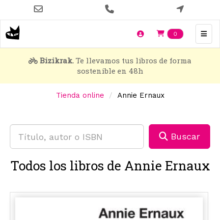
Pasar
al
contenido
Items en t
0
principal
Bizikrak.
Te llevamos tus libros de forma
sostenible en 48h
Tienda online
Annie Ernaux
Buscar
Todos los libros de Annie Ernaux