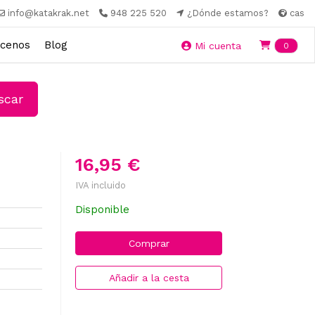
info@katakrak.net
948 225 520
¿Dónde estamos?
cas
cenos
Blog
Ite
Mi cuenta
0
car
16,95 €
IVA incluido
Disponible
Comprar
Añadir a la cesta