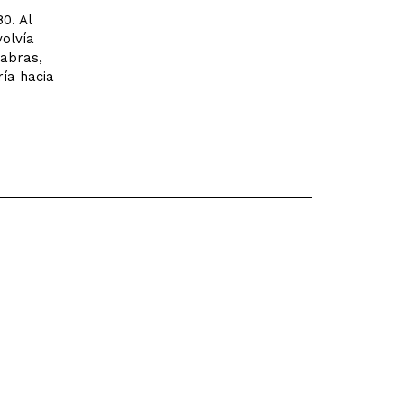
0. Al
volvía
labras,
ía hacia