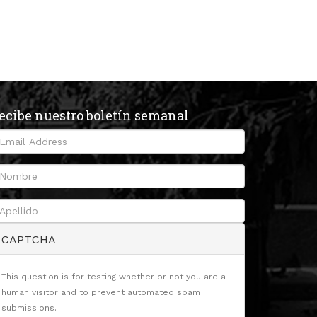
ecibe nuestro boletín semanal
CAPTCHA
This question is for testing whether or not you are a
human visitor and to prevent automated spam
submissions.