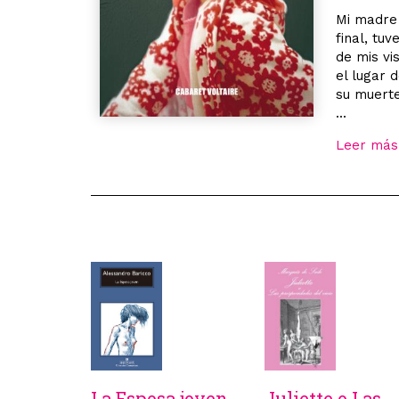
Mi madre 
final, tu
de mis vi
el lugar 
su muerte
...
Leer más
La Esposa joven
Juliette o Las