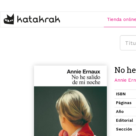
Pasar
al
contenido
Tienda onlin
principal
No he
Annie Er
ISBN
Páginas
Año
Editorial
Sección