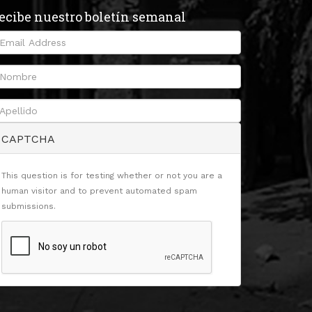
ecibe nuestro boletín semanal
CAPTCHA
This question is for testing whether or not you are a
human visitor and to prevent automated spam
submissions.