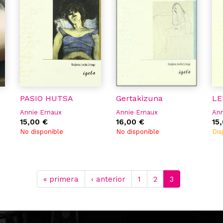
PASIO HUTSA
Gertakizuna
LE
Annie Ernaux
Annie Ernaux
Ann
15,00 €
16,00 €
15
No disponible
No disponible
Dis
« primera
‹ anterior
1
2
3