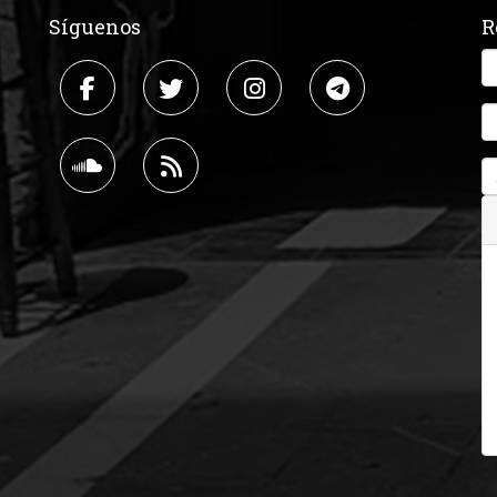
Síguenos
R