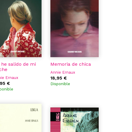
 he salido de mi
Memoria de chica
che
Annie Ernaux
ie Ernaux
18,95 €
,95 €
Disponible
ponible