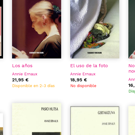
Los años
El uso de la foto
No
no
Annie Ernaux
Annie Ernaux
21,95 €
18,95 €
Ann
16
Disponible en 2-3 días
No disponible
Dis