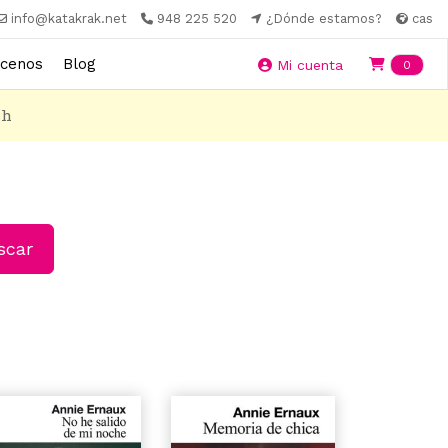
info@katakrak.net
948 225 520
¿Dónde estamos?
cas
cenos
Blog
Ite
Mi cuenta
0
8h
car