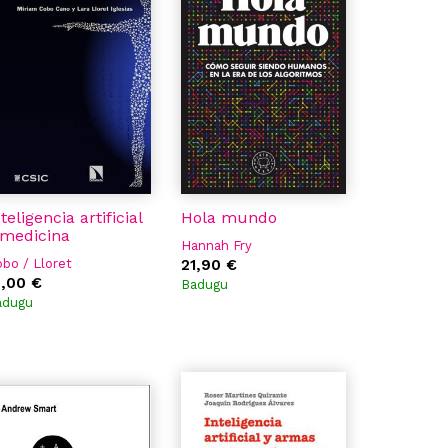
teligencia artificial
Hola mundo
 medicina
Hannah Fry
bo / Lloret
21,90 €
3,00 €
Badugu
adugu