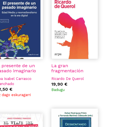
l presente de un
La gran
asado imaginario
fragmentación
a Isabel Carrasco
Ricardo De Querol
anchado
19,90 €
ria Jesus Fuente Perez
2,50 €
Badugu
icia Montero Malaga
 dago eskuragarri