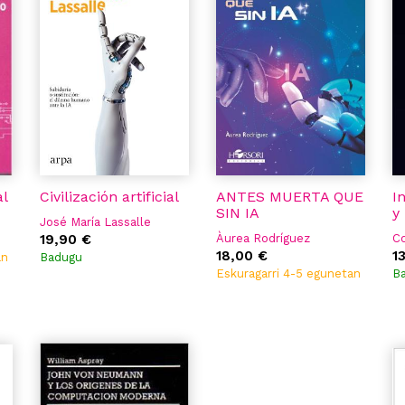
al
Civilización artificial
ANTES MUERTA QUE
In
SIN IA
y
José María Lassalle
19,90 €
Àurea Rodríguez
Co
18,00 €
1
an
Badugu
Eskuragarri 4-5 egunetan
B