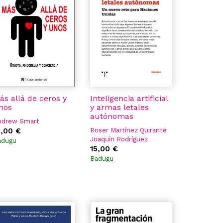
ás allá de ceros y
Inteligencia artificial
nos
y armas letales
autónomas
ndrew Smart
1,00 €
Roser Martínez Quirante
Joaquín Rodríguez
adugu
Álvarez
15,00 €
Badugu