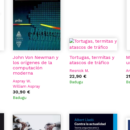
John Von Newman y
Tortugas, termitas y
M
los orígenes de la
atascos de tráfico
u
computación
Resnick M.
A
moderna
22,90 €
2
Aspray W.
Badugu
B
William Aspray
30,90 €
Badugu