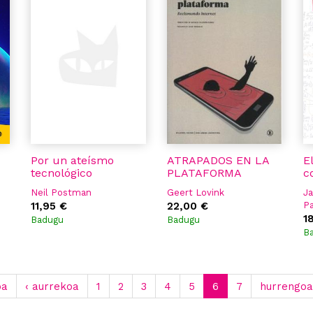
Por un ateísmo
ATRAPADOS EN LA
El
tecnológico
PLATAFORMA
c
Neil Postman
Geert Lovink
Ja
11,95 €
22,00 €
P
1
Badugu
Badugu
B
oa
‹ aurrekoa
1
2
3
4
5
6
7
hurrengoa