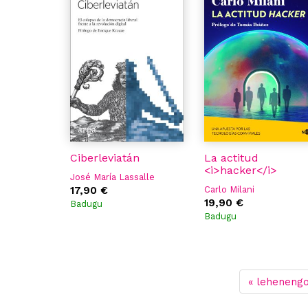
Ciberleviatán
La actitud
<i>hacker</i>
José María Lassalle
17,90 €
Carlo Milani
19,90 €
Badugu
Badugu
« leheneng