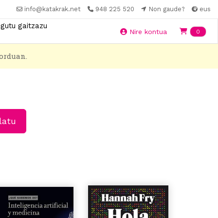
info@katakrak.net
948 225 520
Non gaude?
eus
gutu gaitzazu
Ite
Nire kontua
0
orduan.
latu