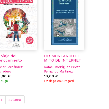
 viaje del
DESMONTANDO EL
onocimiento
MITO DE INTERNET
vier Fernández
Rafael Rodríguez Prieto
anadero
Fernando Martínez
8,00 €
Cabezudo
19,00 €
adugu
Ez dago eskuragarri
 ›
azkena