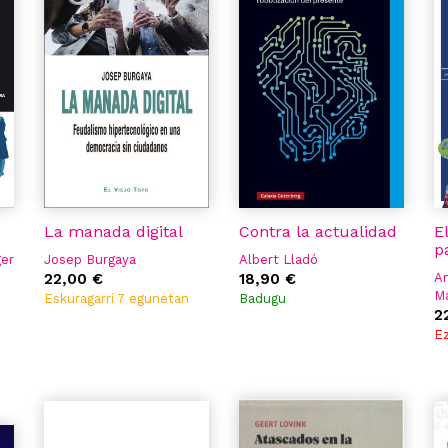
La manada digital
Contra la actualidad
E
p
ger
Josep Burgaya
Albert Lladó
22,00 €
18,90 €
An
M
Eskuragarri 7 egunetan
Badugu
Ma
2
Al
Ez