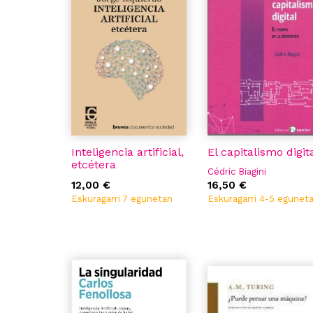
Inteligencia artificial,
El capitalismo digit
etcétera
Cédric Biagini
12,00 €
16,50 €
Eskuragarri 7 egunetan
Eskuragarri 4-5 egunet