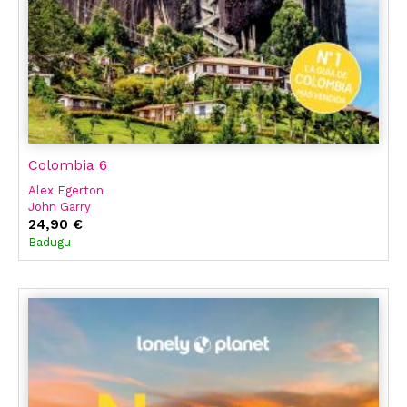
Colombia 6
Alex Egerton
John Garry
24,90 €
Badugu