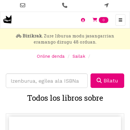
Skip
to
main
Items en t
0
content
Bizikrak.
Zure liburua modu jasangarrian
eramango dizugu 48 orduan.
Online denda
Sailak
Bilatu
Todos los libros sobre