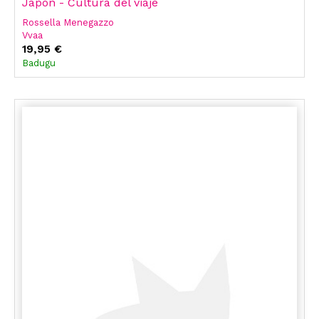
Japón - Cultura del viaje
Rossella Menegazzo
Vvaa
Vv. Aa
19,95 €
Badugu