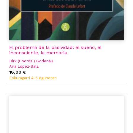
El problema de la pasividad: el sueño, el
inconsciente, la memoria
Dirk (Coords.) Godenau
Ana Lopez-Sala
18,00 €
Eskuragarri 4-5 egunetan