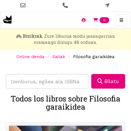
Skip
to
main
Items en t
0
content
Bizikrak.
Zure liburua modu jasangarrian
eramango dizugu 48 orduan.
Online denda
Sailak
Filosofia garaikidea
Bilatu
Todos los libros sobre Filosofia
garaikidea