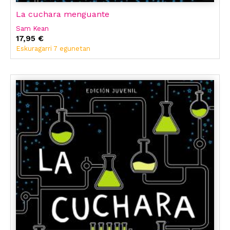
La cuchara menguante
Sam Kean
17,95 €
Eskuragarri 7 egunetan