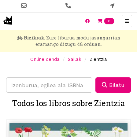
Skip
to
main
Items en t
0
content
Bizikrak.
Zure liburua modu jasangarrian
eramango dizugu 48 orduan.
Online denda
Sailak
Zientzia
Bilatu
Todos los libros sobre Zientzia