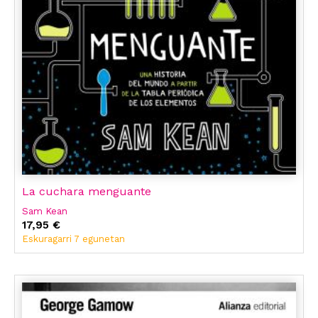
La cuchara menguante
Sam Kean
17,95 €
Eskuragarri 7 egunetan