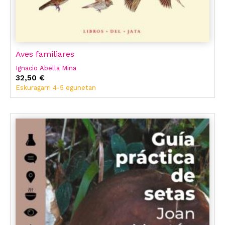
Aves familiares
Ignacio Abella Mina
32,50 €
Eskuragarri 4-5 egunetan