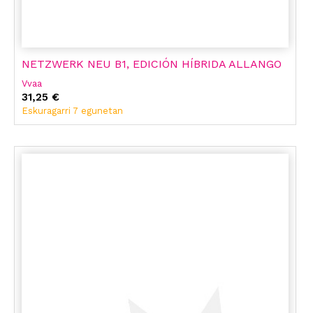
NETZWERK NEU B1, EDICIÓN HÍBRIDA ALLANGO
Vvaa
31,25 €
Eskuragarri 7 egunetan