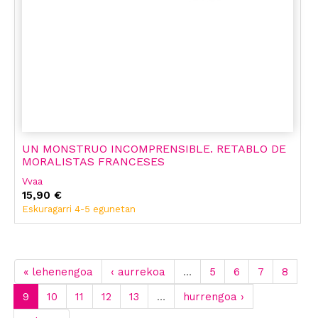
UN MONSTRUO INCOMPRENSIBLE. RETABLO DE
MORALISTAS FRANCESES
Vvaa
15,90 €
Eskuragarri 4-5 egunetan
« lehenengoa
‹ aurrekoa
…
5
6
7
8
9
10
11
12
13
…
hurrengoa ›