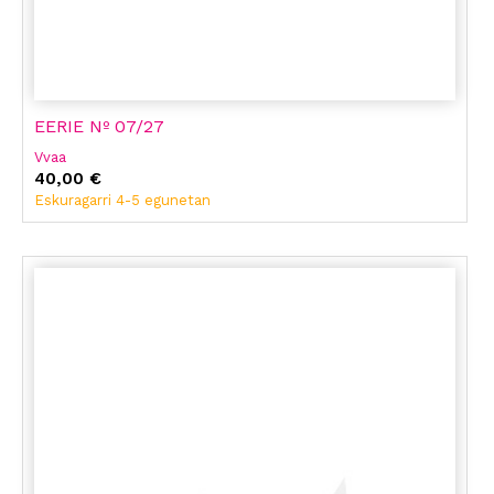
EERIE Nº 07/27
Vvaa
40,00 €
Eskuragarri 4-5 egunetan