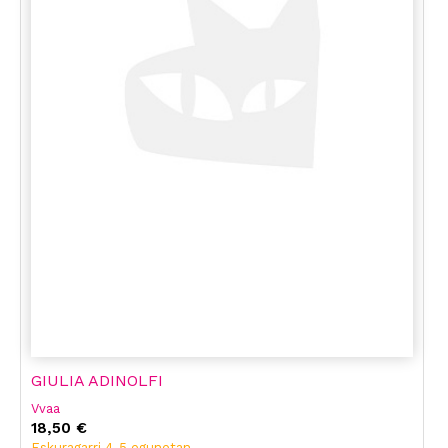
GIULIA ADINOLFI
Vvaa
18,50 €
Eskuragarri 4-5 egunetan