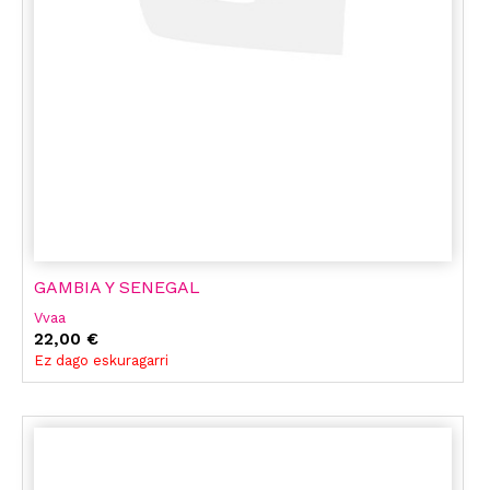
GAMBIA Y SENEGAL
Vvaa
22,00 €
Ez dago eskuragarri