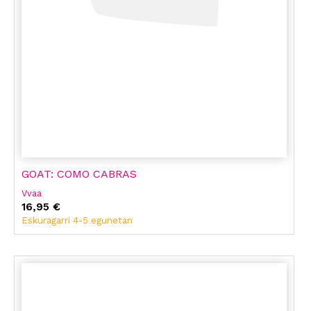
GOAT: COMO CABRAS
Vvaa
16,95 €
Eskuragarri 4-5 egunetan