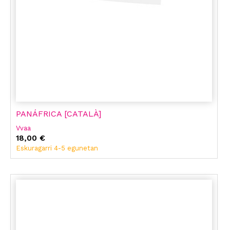
PANÁFRICA [CATALÀ]
Vvaa
18,00 €
Eskuragarri 4-5 egunetan