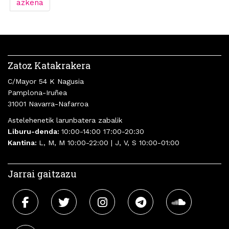
azkena
Zatoz Katakrakera
C/Mayor 54 K Nagusia
Pamplona-Iruñea
31001 Navarra-Nafarroa
Astelehenetik larunbatera zabalik
Liburu-denda:
10:00-14:00 17:00-20:30
Kantina:
L, M, M 10:00-22:00 | J, V, S 10:00-01:00
Jarrai gaitzazu