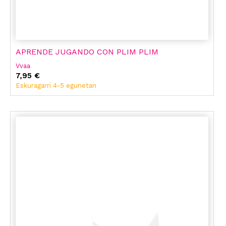
APRENDE JUGANDO CON PLIM PLIM
Vvaa
7,95 €
Eskuragarri 4-5 egunetan