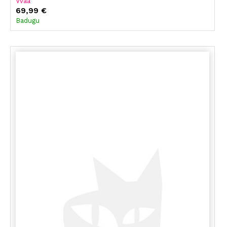
Vvaa
69,99 €
Badugu