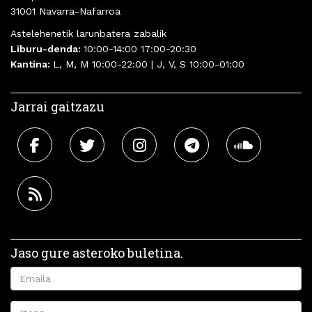
31001 Navarra-Nafarroa
Astelehenetik larunbatera zabalik
Liburu-denda:
10:00-14:00 17:00-20:30
Kantina:
L, M, M 10:00-22:00 | J, V, S 10:00-01:00
Jarrai gaitzazu
Jaso gure asteroko buletina.