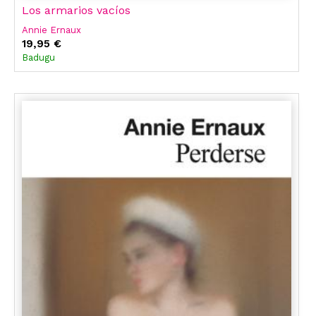
Los armarios vacíos
Annie Ernaux
19,95 €
Badugu