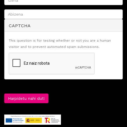
CAPTCHA
This question is for testing whether or not you are a human
visitor and to prevent automated spam submissions.
Harpidetu nahi dut!