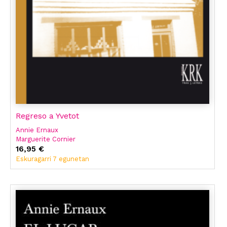
Regreso a Yvetot
Annie Ernaux
Marguerite Cornier
16,95 €
Eskuragarri 7 egunetan