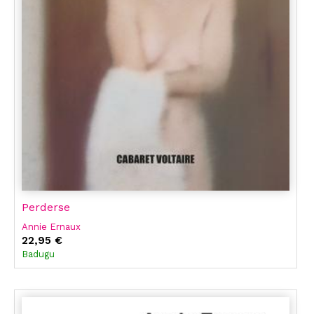
Perderse
Annie Ernaux
22,95 €
Badugu