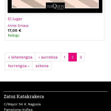
El lugar
Annie Ernaux
17,00 €
Badugu
« lehenengoa
‹ aurrekoa
1
2
3
hurrengoa ›
azkena
Zatoz Katakrakera
C/Mayor 54 K Nagusia
Pamplona-Iruñea