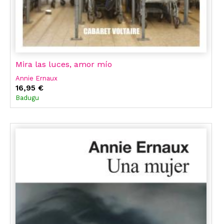
Mira las luces, amor mío
Annie Ernaux
16,95 €
Badugu