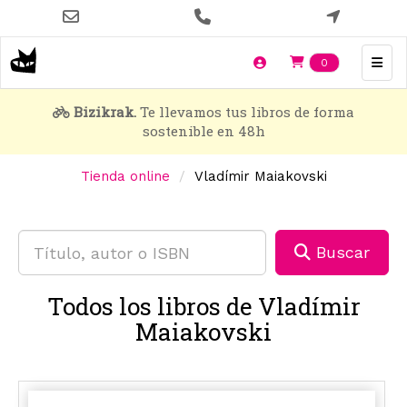
Pasar
al
contenido
Items en t
0
principal
Bizikrak.
Te llevamos tus libros de forma
sostenible en 48h
Tienda online
Vladímir Maiakovski
Buscar
Todos los libros de Vladímir
Maiakovski