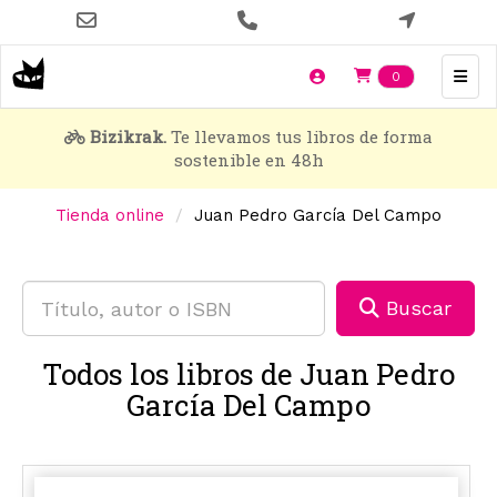
Pasar
al
contenido
Items en t
0
principal
Bizikrak.
Te llevamos tus libros de forma
sostenible en 48h
Tienda online
Juan Pedro García Del Campo
Buscar
Todos los libros de Juan Pedro
García Del Campo