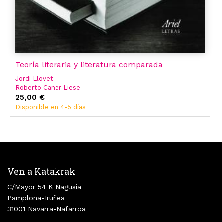
Teoría literaria y literatura comparada
Jordi Llovet
Roberto Caner Liese
Nora Catelli Quiroga
25,00 €
Antoni Martí Monterde
Disponible en 4-5 días
David Viñas Piquer
Ven a Katakrak
C/Mayor 54 K Nagusia
Pamplona-Iruñea
31001 Navarra-Nafarroa