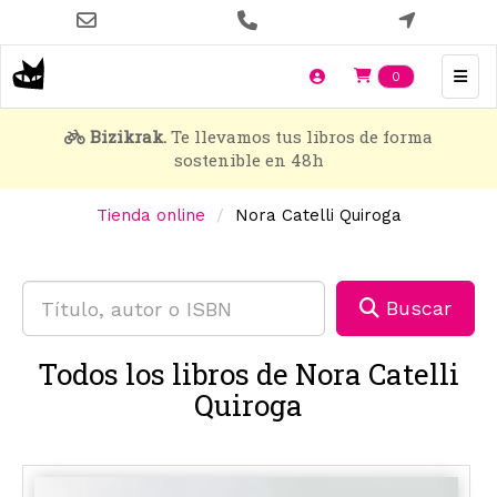
Pasar
al
contenido
Items en t
0
principal
Bizikrak.
Te llevamos tus libros de forma
sostenible en 48h
Tienda online
Nora Catelli Quiroga
Buscar
Todos los libros de Nora Catelli
Quiroga