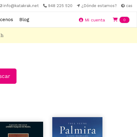
info@katakrak.net
948 225 520
¿Dónde estamos?
cas
cenos
Blog
Ite
Mi cuenta
0
8h
car