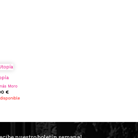
opía
más Moro
00 €
disponible
ecibe nuestro boletín semanal