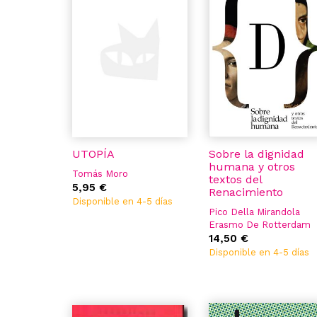
UTOPÍA
Sobre la dignidad
humana y otros
Tomás Moro
textos del
5,95 €
Renacimiento
Disponible en 4-5 días
Pico Della Mirandola
Erasmo De Rotterdam
Tomás Moro
14,50 €
Nicolas Maquiavelo
Disponible en 4-5 días
Lorenzo Valla
Marsilio Ficino
Pietro Pomponazzi