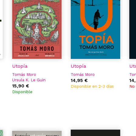
Utopía
Utopía
Ut
Tomás Moro
Tomás Moro
To
Ursula K. Le Guin
14,95 €
14
15,90 €
Disponible en 2-3 días
No 
Disponible