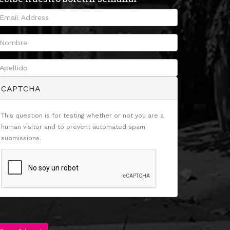
CAPTCHA
This question is for testing whether or not you are a
human visitor and to prevent automated spam
submissions.