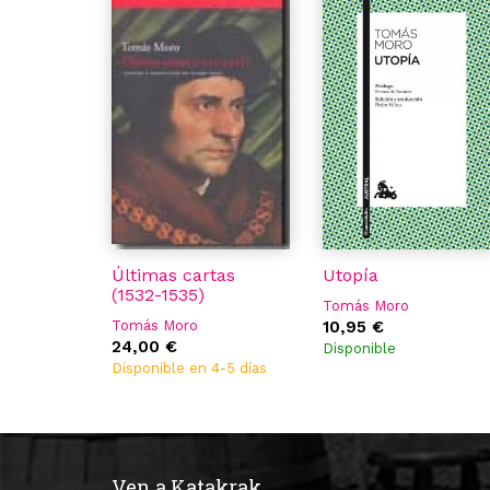
Últimas cartas
Utopía
(1532-1535)
Tomás Moro
Tomás Moro
10,95 €
24,00 €
Disponible
Disponible en 4-5 días
Ven a Katakrak