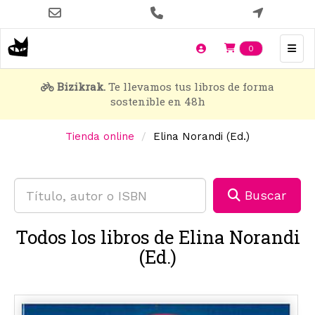
Pasar
al
contenido
Items en t
0
principal
Bizikrak.
Te llevamos tus libros de forma
sostenible en 48h
Tienda online
Elina Norandi (Ed.)
Buscar
Todos los libros de Elina Norandi
(Ed.)