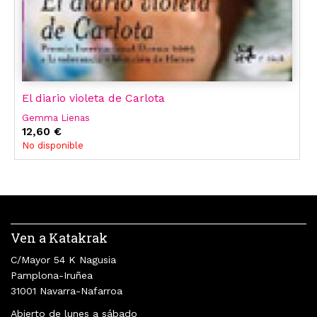
El diario violeta de Carlota
Gemma Lienas
12,60 €
No disponible
Ven a Katakrak
C/Mayor 54 K Nagusia
Pamplona-Iruñea
31001 Navarra-Nafarroa
Abierto de lunes a sábado