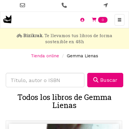
Pasar
al
contenido
Items en t
0
principal
Bizikrak.
Te llevamos tus libros de forma
sostenible en 48h
Tienda online
Gemma Lienas
Buscar
Todos los libros de Gemma
Lienas