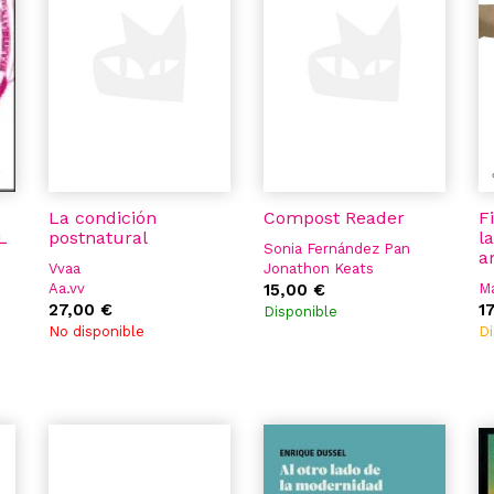
La condición
Compost Reader
F
L
postnatural
l
Sonia Fernández Pan
ar
Vvaa
Jonathon Keats
Aa.vv
Mónica Mays
15,00 €
M
27,00 €
Marianne Hoffmeister
1
Disponible
No disponible
Di