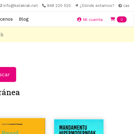
info@katakrak.net
948 225 520
¿Dónde estamos?
cas
cenos
Blog
Ite
Mi cuenta
0
8h
car
oránea