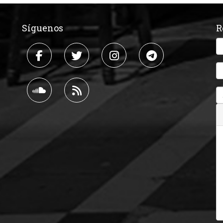
Síguenos
R