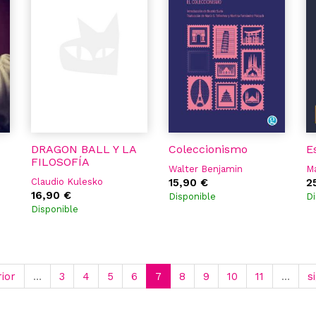
DRAGON BALL Y LA
Coleccionismo
E
FILOSOFÍA
Walter Benjamin
Ma
Claudio Kulesko
15,90 €
2
16,90 €
Disponible
Di
Disponible
rior
…
3
4
5
6
7
8
9
10
11
…
s