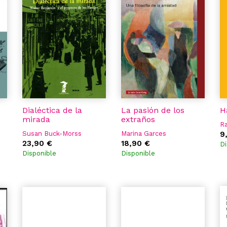
Dialéctica de la
La pasión de los
H
mirada
extraños
Ra
Susan Buck-Morss
Marina Garces
9
23,90 €
18,90 €
Di
Disponible
Disponible