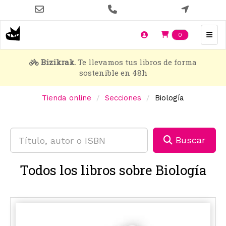
Pasar
al
contenido
Items en t
0
principal
Bizikrak.
Te llevamos tus libros de forma
sostenible en 48h
Tienda online
Secciones
Biología
Buscar
Todos los libros sobre Biología