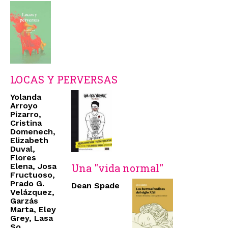
LOCAS Y PERVERSAS
Yolanda
Arroyo
Pizarro,
Cristina
Domenech,
Elizabeth
Duval,
Flores
Elena, Josa
Una "vida normal"
Fructuoso,
Prado G.
Dean Spade
Velázquez,
Garzás
Marta, Eley
Grey, Lasa
So