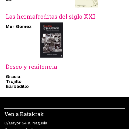
Las hermafroditas del siglo XXI
Mer Gomez
Deseo y resitencia
Gracia
Trujillo
Barbadillo
Ven a Katakrak
C/Mayor 54 K Nagusia