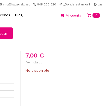
info@katakrak.net
948 225 520
¿Dónde estamos?
cas
cenos
Blog
Ite
Mi cuenta
0
car
7,00 €
IVA incluido
No disponible