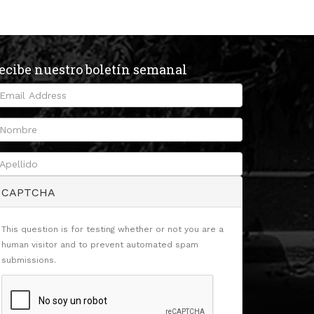
ecibe nuestro boletín semanal
CAPTCHA
This question is for testing whether or not you are a
human visitor and to prevent automated spam
submissions.