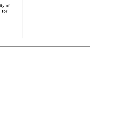
ity of
 for