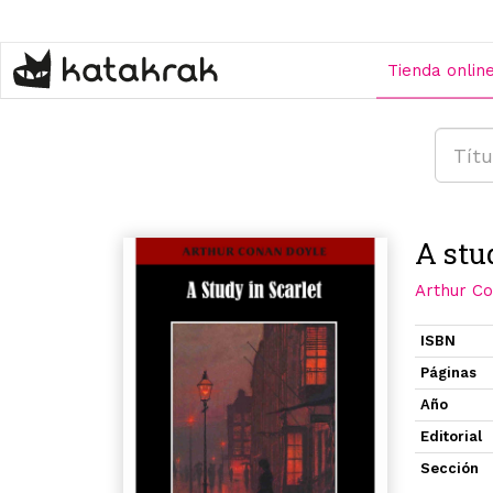
Pasar
al
contenido
Tienda onlin
principal
A stu
Arthur C
ISBN
Páginas
Año
Editorial
Sección