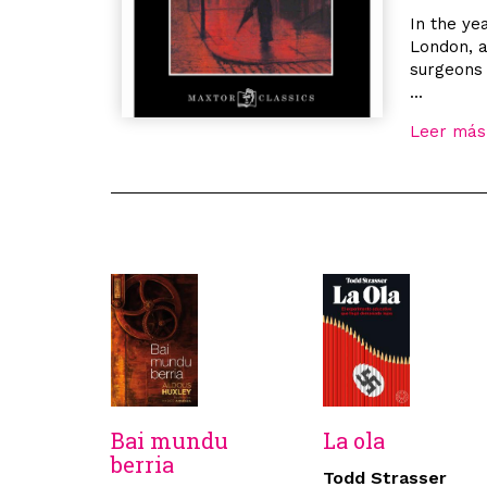
In the y
London, a
surgeons i
...
Leer más
Bai mundu
La ola
berria
Todd Strasser