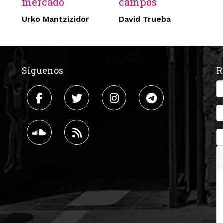
mercado
campos
Urko Mantzizidor
David Trueba
Síguenos
R