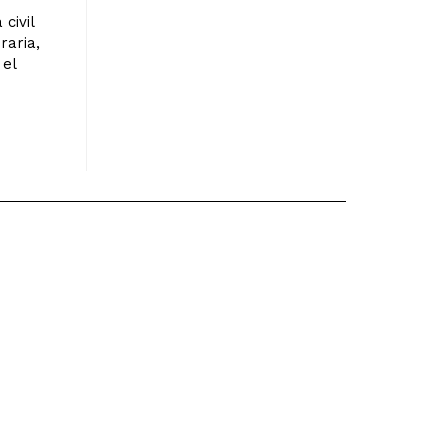
civil
raria,
 el