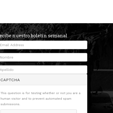
ecibe nuestro boletín semanal
CAPTCHA
This question is for testing whether or not you are a
human visitor and to prevent automated spam
submissions.