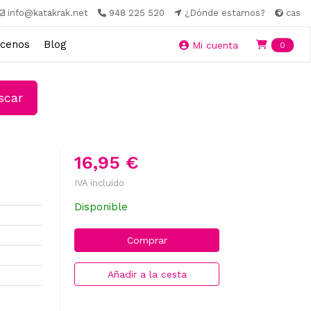
info@katakrak.net
948 225 520
¿Dónde estamos?
cas
cenos
Blog
Ite
Mi cuenta
0
car
16,95 €
IVA incluido
Disponible
Comprar
Añadir a la cesta