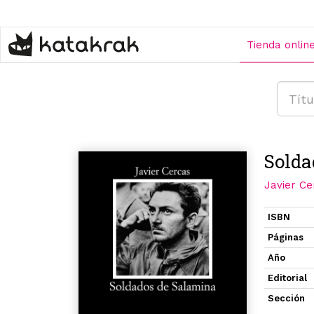
Pasar
al
contenido
Tienda onlin
principal
Solda
Javier Ce
ISBN
Páginas
Año
Editorial
Sección