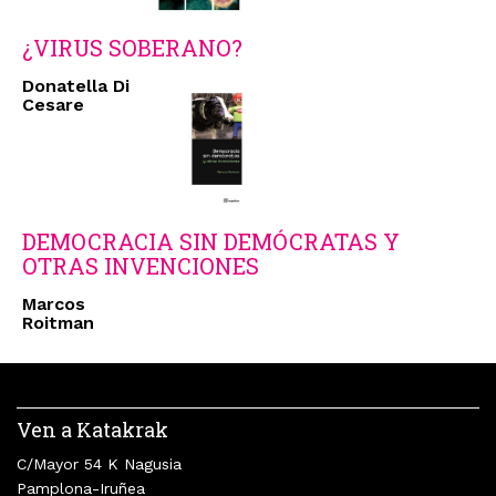
¿VIRUS SOBERANO?
Donatella Di
Cesare
DEMOCRACIA SIN DEMÓCRATAS Y
OTRAS INVENCIONES
Marcos
Roitman
Ven a Katakrak
C/Mayor 54 K Nagusia
Pamplona-Iruñea