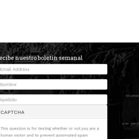
ecibe nuestro boletín semanal
CAPTCHA
This question is for testing whether or not you are a
human visitor and to prevent automated spam