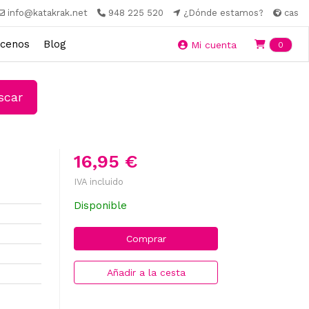
info@katakrak.net
948 225 520
¿Dónde estamos?
cas
cenos
Blog
Ite
Mi cuenta
0
car
16,95 €
IVA incluido
Disponible
Comprar
Añadir a la cesta