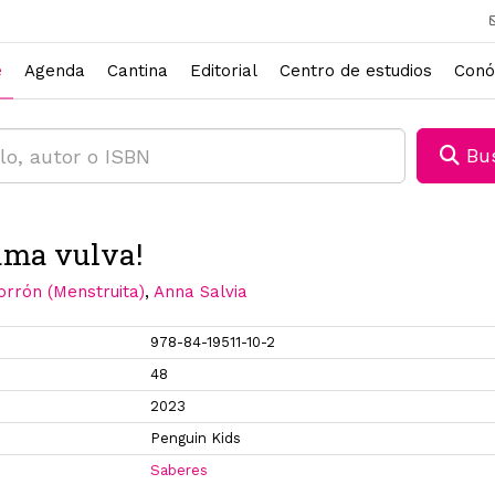
e
Agenda
Cantina
Editorial
Centro de estudios
Conó
Bus
lama vulva!
Torrón (Menstruita)
,
Anna Salvia
978-84-19511-10-2
48
2023
Penguin Kids
Saberes