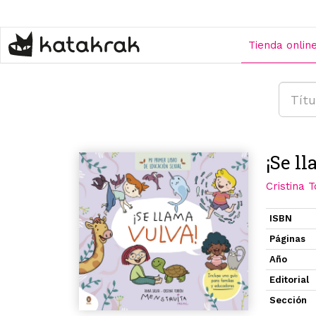
Pasar
al
contenido
Tienda onlin
principal
¡Se l
Cristina 
ISBN
Páginas
Año
Editorial
Sección