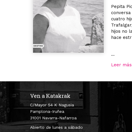
Pepita Pi
conversa
cuatro hi
Trafalgar
hijos no 
hace estr
...
Leer más
Ven a Katakrak
C/Mayor 54 K Nagusia
Pamplona-Iruñea
31001 Navarra-Nafarroa
Abierto de lunes a sábado