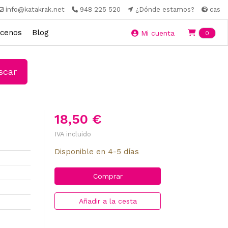
info@katakrak.net
948 225 520
¿Dónde estamos?
cas
cenos
Blog
Ite
Mi cuenta
0
car
18,50 €
IVA incluido
Disponible en 4-5 días
Comprar
Añadir a la cesta