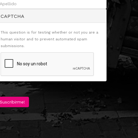
CAPTCHA
This question is for testing whether or not you are a
human visitor and to prevent automated spam
submissions.
Suscribirme!