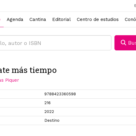
e
Agenda
Cantina
Editorial
Centro de estudios
Conó
Bus
ate más tiempo
as Piquer
9788423360598
216
2022
Destino