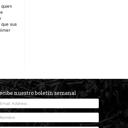
 quien
ne
e
 que sus
héimer
ecibe nuestro boletín semanal