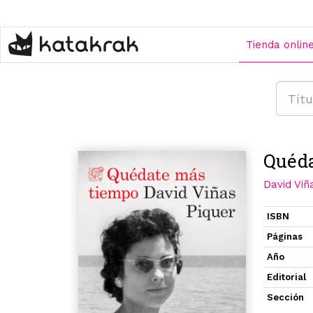
Pasar
al
contenido
Tienda onlin
principal
Quéd
David Viñ
ISBN
Páginas
Año
Editorial
Sección