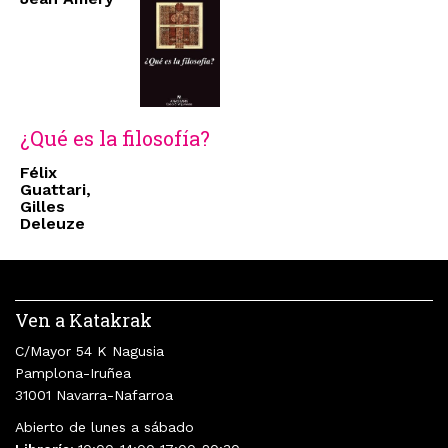
¿Qué es la filosofía?
Félix
Guattari,
Gilles
Deleuze
Ven a Katakrak
C/Mayor 54 K Nagusia
Pamplona-Iruñea
31001 Navarra-Nafarroa
Abierto de lunes a sábado