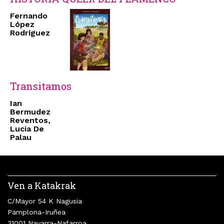
Fernando
López
Rodríguez
Transitamos
Ian
Bermudez
Reventos,
Lucia De
Palau
Ven a Katakrak
C/Mayor 54 K Nagusia
Pamplona-Iruñea
31001 Navarra-Nafarroa