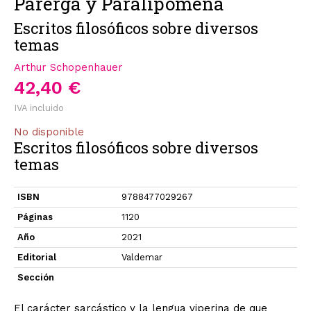
Parerga y Paralipomena
Escritos filosóficos sobre diversos
temas
Arthur Schopenhauer
42,40 €
IVA incluido
No disponible
Escritos filosóficos sobre diversos
temas
ISBN
9788477029267
Páginas
1120
Año
2021
Editorial
Valdemar
Sección
El carácter sarcástico y la lengua viperina de que