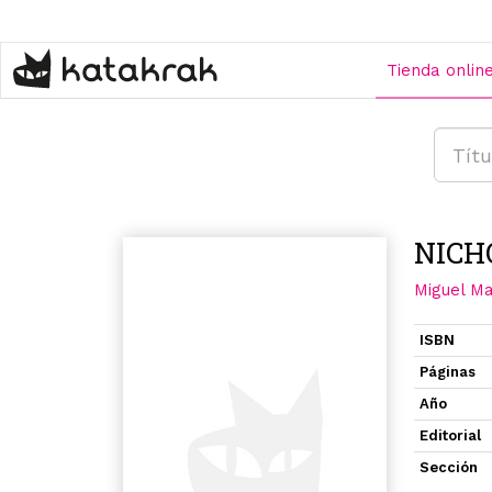
Pasar
al
contenido
Tienda onlin
principal
NICH
Miguel Ma
ISBN
Páginas
Año
Editorial
Sección