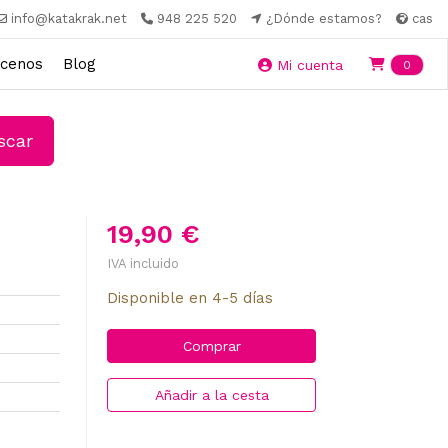
info@katakrak.net
948 225 520
¿Dónde estamos?
cas
cenos
Blog
Ite
Mi cuenta
0
car
19,90 €
IVA incluido
Disponible en 4-5 días
Comprar
Añadir a la cesta