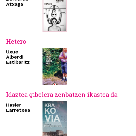
Atxaga
Hetero
Uxue
Alberdi
Estibaritz
Idaztea gibelera zenbatzen ikastea da
Hasier
Larretxea