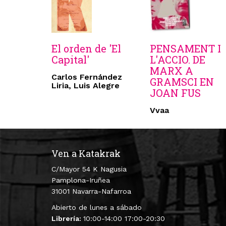
El orden de 'El
PENSAMENT I
Capital'
L'ACCIO. DE
MARX A
Carlos Fernández
GRAMSCI EN
Liria, Luis Alegre
JOAN FUS
Vvaa
Ven a Katakrak
C/Mayor 54 K Nagusia
Pamplona-Iruñea
31001 Navarra-Nafarroa
Abierto de lunes a sábado
Librería:
10:00-14:00 17:00-20:30