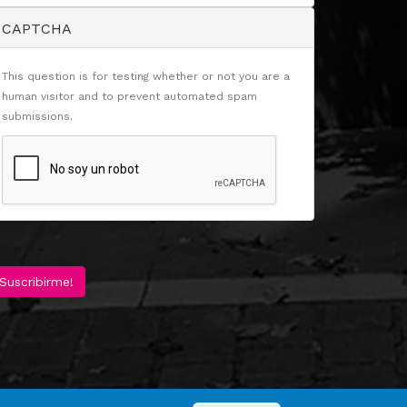
CAPTCHA
This question is for testing whether or not you are a
human visitor and to prevent automated spam
submissions.
Suscribirme!