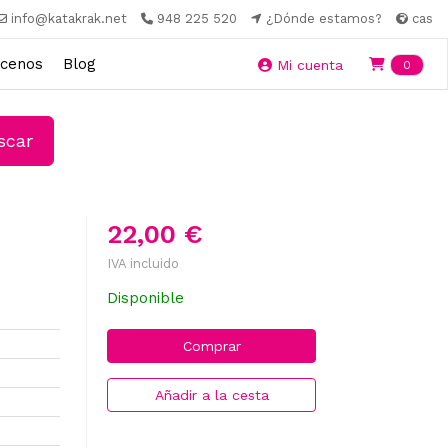
info@katakrak.net
948 225 520
¿Dónde estamos?
cas
cenos
Blog
Ite
Mi cuenta
0
car
22,00 €
IVA incluido
Disponible
Comprar
Añadir a la cesta