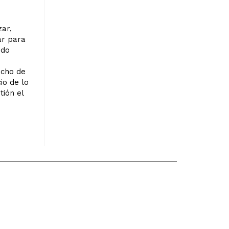
zar,
ar para
odo
ucho de
io de lo
tión el