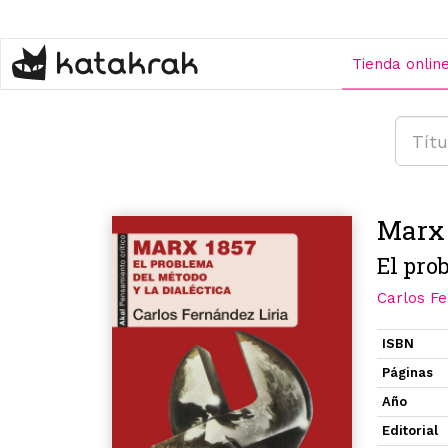
Pasar
al
contenido
Tienda onlin
principal
Marx 
El pro
Carlos Fe
ISBN
Páginas
Año
Editorial