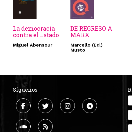
La democracia
DE REGRESO A
contra el Estado
MARX
Miguel Abensour
Marcello (Ed.)
Musto
Síguenos
R