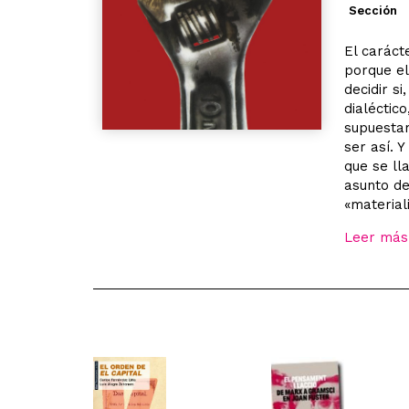
Sección
El caráct
porque el
decidir s
dialéctic
supuestam
ser así. 
que se ll
asunto d
«materiali
Leer más