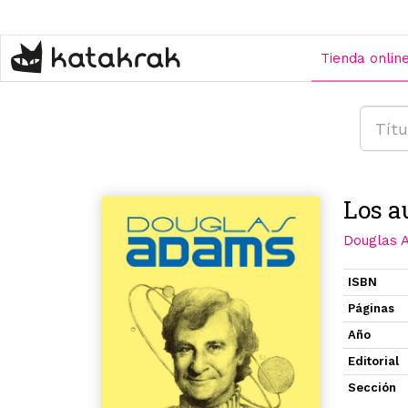
Pasar
al
contenido
Tienda onlin
principal
Los a
Douglas 
ISBN
Páginas
Año
Editorial
Sección