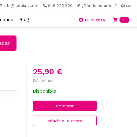
info@katakrak.net
948 225 520
¿Dónde estamos?
cas
cenos
Blog
Ite
Mi cuenta
0
car
25,90 €
IVA incluido
Disponible
Comprar
Añadir a la cesta