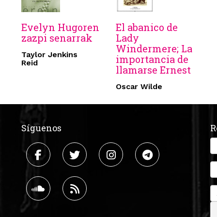
Evelyn Hugoren
El abanico de
zazpi senarrak
Lady
Windermere; La
Taylor Jenkins
importancia de
Reid
llamarse Ernest
Oscar Wilde
Síguenos
R