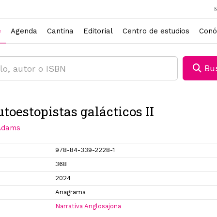
e
Agenda
Cantina
Editorial
Centro de estudios
Conó
Bus
utoestopistas galácticos II
Adams
978-84-339-2228-1
368
2024
Anagrama
Narrativa Anglosajona