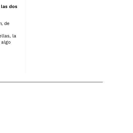
 las dos
n
, de
llas, la
 algo