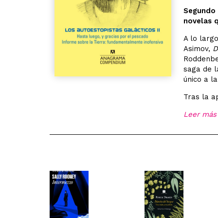
Segundo 
novelas q
A lo larg
Asimov,
D
Roddenbe
saga de 
único a la
Tras la a
Leer más