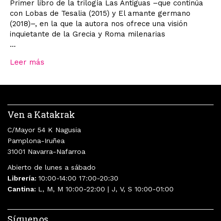
Primer libro de la trilogía Las Antiguas –que continúa
con Lobas de Tesalia (2015) y El amante germano
(2018)–, en la que la autora nos ofrece una visión
inquietante de la Grecia y Roma milenarias
...
Leer más
Ven a Katakrak
C/Mayor 54 K Nagusia
Pamplona-Iruñea
31001 Navarra-Nafarroa
Abierto de lunes a sábado
Librería:
10:00-14:00 17:00-20:30
Cantina:
L, M, M 10:00-22:00 | J, V, S 10:00-01:00
Síguenos