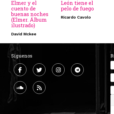
Elmer y el
León tiene el
cuento de
pelo de fuego
buenas noches
Ricardo Cavolo
(Elmer. Álbum
ilustrado)
David Mckee
Síguenos
R