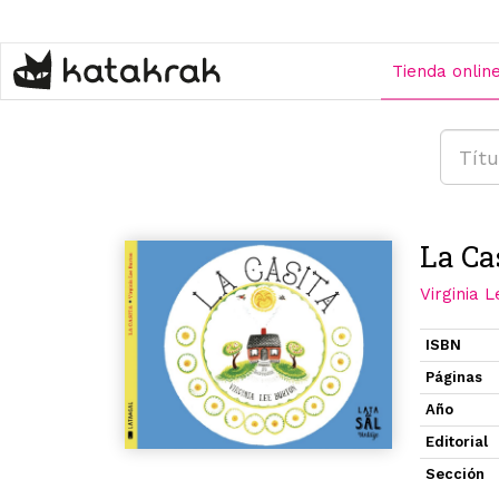
Pasar
al
contenido
Tienda onlin
principal
La Ca
Virginia 
ISBN
Páginas
Año
Editorial
Sección