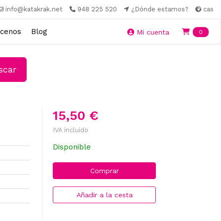
info@katakrak.net
948 225 520
¿Dónde estamos?
cas
cenos
Blog
Ite
Mi cuenta
0
car
15,50 €
IVA incluido
Disponible
Comprar
Añadir a la cesta