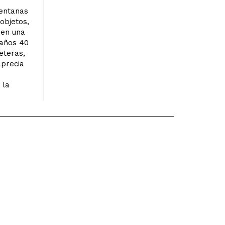
ventanas
objetos,
 en una
 años 40
eteras,
aprecia
 la