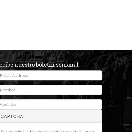
ecibe nuestro boletín semanal
CAPTCHA
This question is for testing whether or not you are a