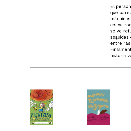
El person
que parec
máquinas 
colina ro
se ve ref
seguidas 
entre ras
Finalment
historia 