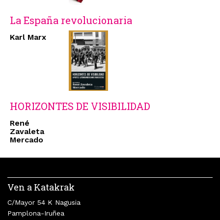
La España revolucionaria
Karl Marx
HORIZONTES DE VISIBILIDAD
René
Zavaleta
Mercado
Ven a Katakrak
C/Mayor 54 K Nagusia
Pamplona-Iruñea