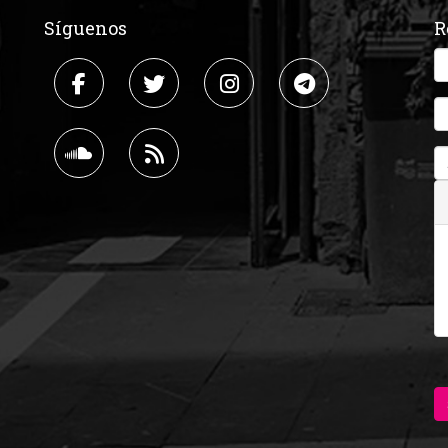
Síguenos
R