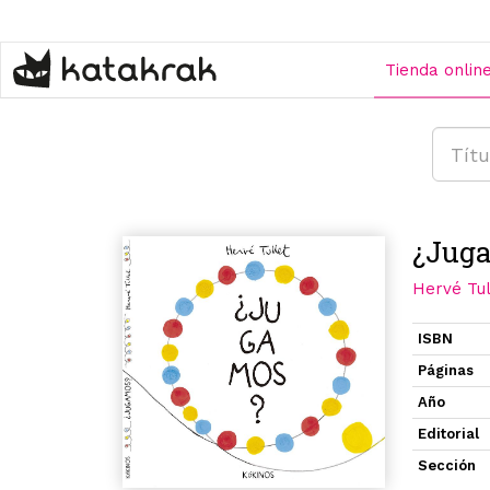
Pasar
al
contenido
Tienda onlin
principal
¿Jug
Hervé Tul
ISBN
Páginas
Año
Editorial
Sección