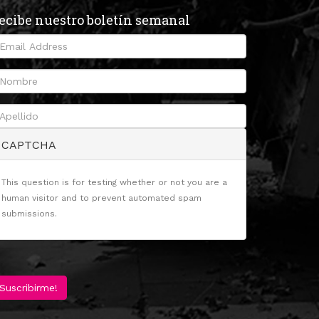
ecibe nuestro boletín semanal
CAPTCHA
This question is for testing whether or not you are a
human visitor and to prevent automated spam
submissions.
Suscribirme!