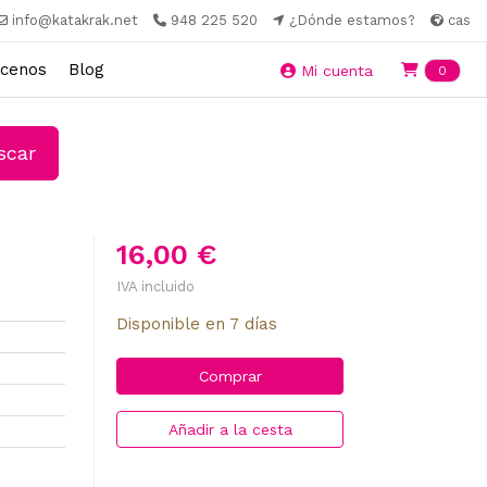
info@katakrak.net
948 225 520
¿Dónde estamos?
cas
cenos
Blog
Ite
Mi cuenta
0
car
16,00 €
IVA incluido
Disponible en 7 días
Comprar
Añadir a la cesta