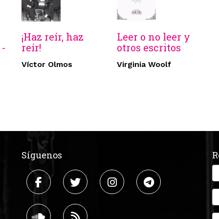
¡Haz reír, haz
Leer o no leer y
 -
reír!
otros escritos
Víctor Olmos
Virginia Woolf
Síguenos
R