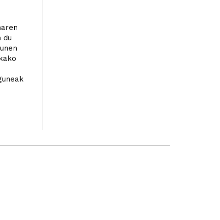
naren
n du
zunen
ikako
guneak