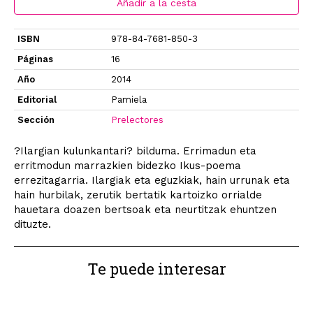
Añadir a la cesta
ISBN
978-84-7681-850-3
Páginas
16
Año
2014
Editorial
Pamiela
Sección
Prelectores
?Ilargian kulunkantari? bilduma. Errimadun eta
erritmodun marrazkien bidezko Ikus-poema
errezitagarria. Ilargiak eta eguzkiak, hain urrunak eta
hain hurbilak, zerutik bertatik kartoizko orrialde
hauetara doazen bertsoak eta neurtitzak ehuntzen
dituzte.
Te puede interesar