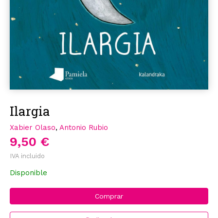
Ilargia
Xabier Olaso
,
Antonio Rubio
9,50 €
IVA incluido
Disponible
Comprar