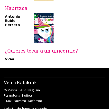
Haurtxoa
Antonio
Rubio
Herrero
¿Quieres tocar a un unicornio?
Vvaa
Ven a Katakrak
C/Mayor 54 K Nagusia
Pamplona-Iruñea
31001 Navarra-Nafarroa
Abierto de lunes a sábado