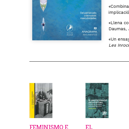
«Combina 
implicaci
«Llena co
Daumas,
«Un ensay
Les Inroc
FEMINISMO E
EL