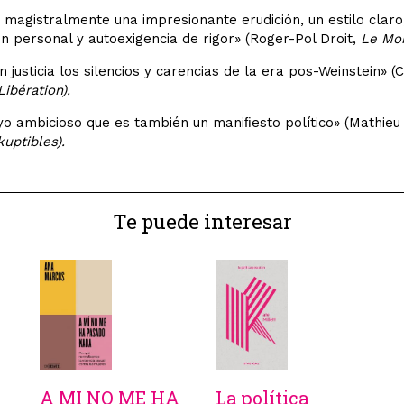
magistralmente una impresionante erudición, un estilo claro
ón personal y autoexigencia de rigor» (Roger-Pol Droit,
Le Mo
n justicia los silencios y carencias de la era pos-Weinstein» (C
Libération).
o ambicioso que es también un maniﬁesto político» (Mathieu
kuptibles).
Te puede interesar
A MI NO ME HA
La política