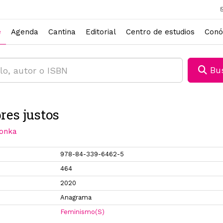
e
Agenda
Cantina
Editorial
Centro de estudios
Conó
Bus
es justos
lonka
978-84-339-6462-5
464
2020
Anagrama
Feminismo(S)