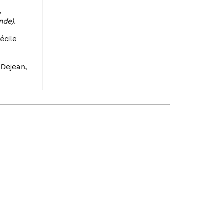
,
nde).
écile
 Dejean,