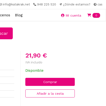
info@katakrak.net
948 225 520
¿Dónde estamos?
cas
cenos
Blog
Ite
Mi cuenta
0
car
21,90 €
IVA incluido
Disponible
Comprar
Añadir a la cesta