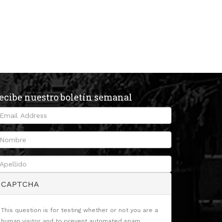
ecibe nuestro boletín semanal
CAPTCHA
This question is for testing whether or not you are a
human visitor and to prevent automated spam