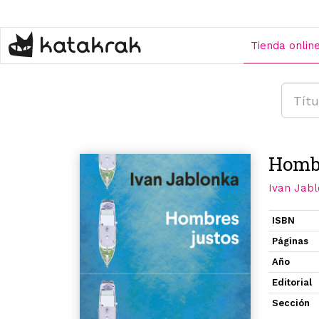
Pasar
al
contenido
Tienda onlin
principal
Hombr
Ivan Jab
ISBN
Páginas
Año
Editorial
Sección